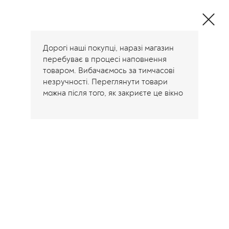
Дорогі наші покупці, наразі магазин
перебуває в процесі наповнення
товаром. Вибачаємось за тимчасові
незручності. Переглянути товари
можна після того, як закриєте це вікно
Головна
/
Обране
Обране
Список обраного порожній