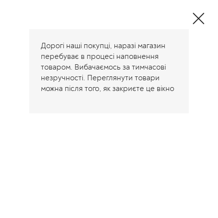
Дорогі наші покупці, наразі магазин
перебуває в процесі наповнення
товаром. Вибачаємось за тимчасові
незручності. Переглянути товари
можна після того, як закриєте це вікно
Home
/
Products tagged “Смайлики”
Смайлики
Showing all 5 results