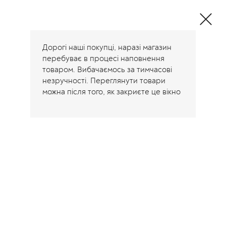
Дорогі наші покупці, наразі магазин
перебуває в процесі наповнення
товаром. Вибачаємось за тимчасові
незручності. Переглянути товари
можна після того, як закриєте це вікно
Головна
/
Контакти
Контакти
Адреса:
Харків, Україна
+38 (096) 647-80-85
+38 (050) 136-96-90