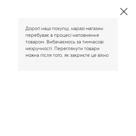
Одяг та декоративні
подушки від
виробника
Дорогі наші покупці, наразі магазин
перебуває в процесі наповнення
товаром. Вибачаємось за тимчасові
незручності. Переглянути товари
можна після того, як закриєте це вікно
Головна
/
Енциклопедія моди
Енциклопедія моди
А
09.08.2026