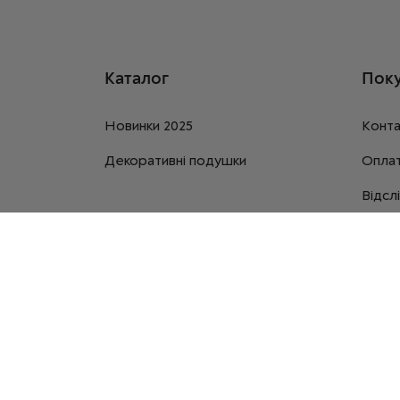
Каталог
Поку
Новинки 2025
Конта
Декоративні подушки
Оплат
Відсл
Обмін
Догов
Про н