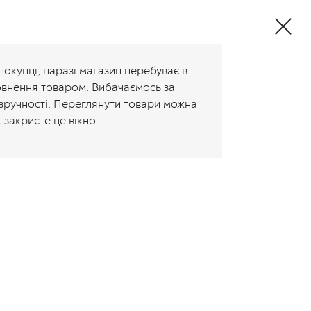
Валюта:
+38 (096) 647-80-85
Укр
Рус
покупці, наразі магазин перебуває в
овнення товаром. Вибачаємось за
зручності. Переглянути товари можна
к закриєте це вікно