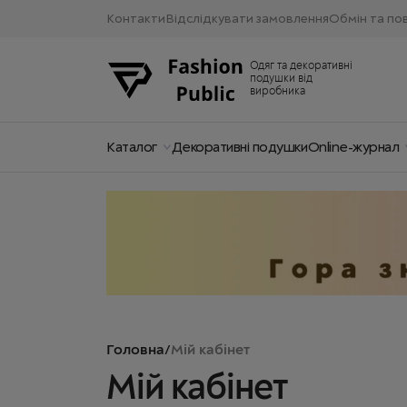
Контакти
Відслідкувати замовлення
Обмін та по
Одяг та декоративні
подушки від
виробника
Каталог
Декоративні подушки
Online-журнал
Головна
/
Мій кабінет
Мій кабінет