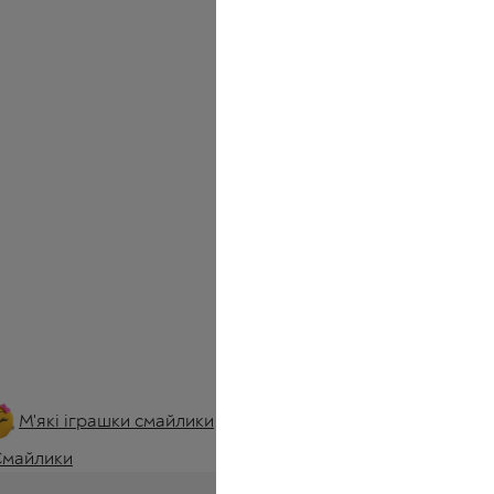
М'які іграшки смайлики
По
Новорічні смайлики
Смайлики