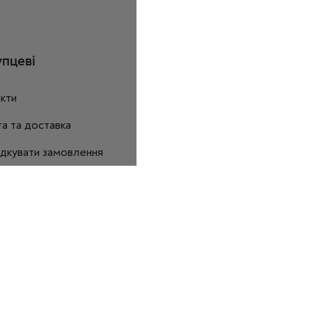
пцеві
Співробітництво
кти
Дропшиппінг і опт
а та доставка
ідкувати замовлення
 та повернення
ір оферти
ас