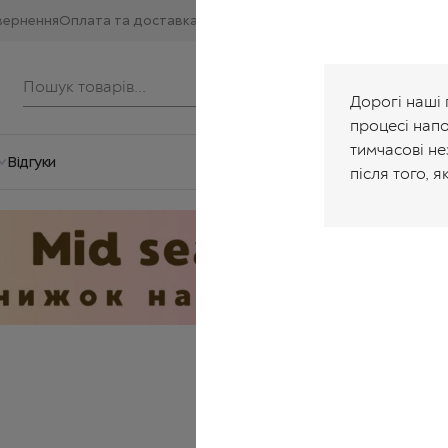
вернення
Оплата та доставка
Дорогі наші 
процесі нап
тимчасові не
Відгуки
після того, я