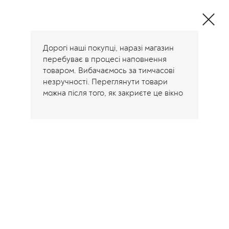
Дорогі наші покупці, наразі магазин
перебуває в процесі наповнення
товаром. Вибачаємось за тимчасові
незручності. Переглянути товари
можна після того, як закриєте це вікно
Home
/
Світшоти Кофти Джемпери Толстовки
/
Page 2
Світшоти Кофти Джемпери
Толстовки
Showing 13–24 of 24 results