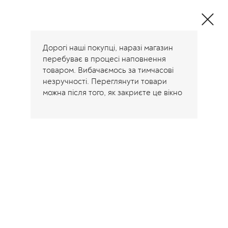
Одежда и
декоративные
подушки от
производителя
Дорогі наші покупці, наразі магазин
перебуває в процесі наповнення
товаром. Вибачаємось за тимчасові
незручності. Переглянути товари
можна після того, як закриєте це вікно
Home
/
Products tagged “Подушка емодзі”
Подушка емодзі
Showing all 3 results