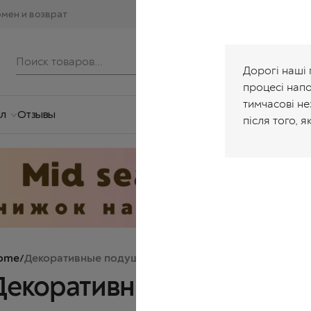
мен и возврат
Дорогі наші 
процесі нап
тимчасові не
ал
Отзывы
після того, я
ome
/
Декоративные подушки
Декоративные подушки