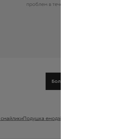
проблем в течение 14 дней
без пос
на фото
платеж
Больше о нас
и смайлики
Подушка емодзі
Подушка 
Подушка какашка