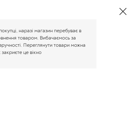
Валюта:
+38 (096) 647-80-85
Рус
Укр
покупці, наразі магазин перебуває в
овнення товаром. Вибачаємось за
зручності. Переглянути товари можна
к закриєте це вікно