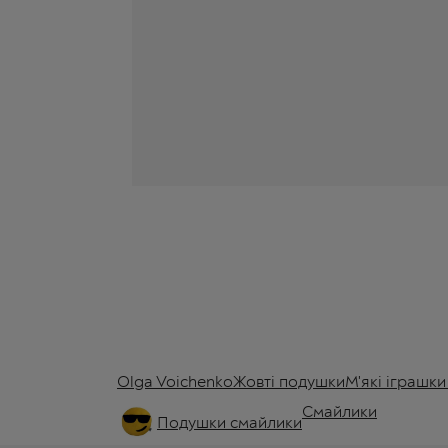
Olga Voichenko
Жовті подушки
М'які іграшк
Смайлики
Подушки смайлики