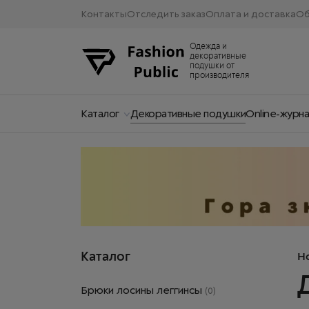
Контакты
Отследить заказ
Оплата и доставка
Об
Одежда и
декоративные
подушки от
производителя
Каталог
Декоративные подушки
Online-журн
Каталог
H
Брюки лосины леггинсы
(0)