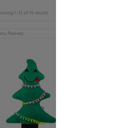
owing 1–12 of 15 results