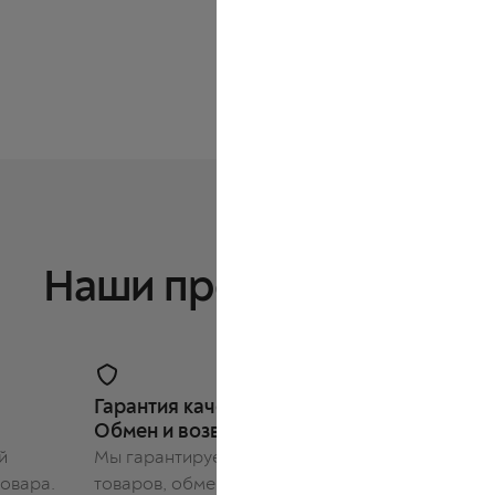
Наши преимущества
Гарантия качества.
Гарант
Обмен и возврат без проблем
и дост
й
Мы гарантируем качество наших
Вы полу
товара.
товаров, обмен и возврат без
непосре