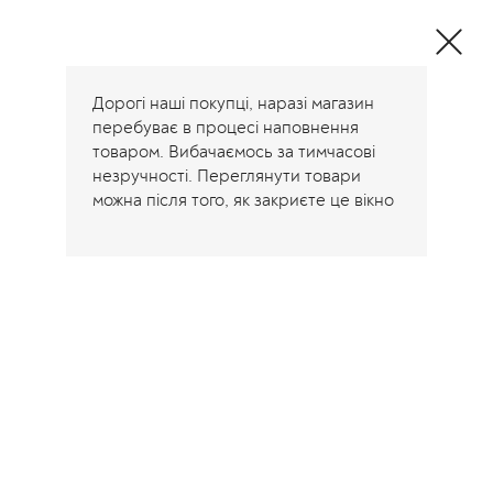
Одежда и
декоративные
подушки от
производителя
Дорогі наші покупці, наразі магазин
перебуває в процесі наповнення
товаром. Вибачаємось за тимчасові
незручності. Переглянути товари
можна після того, як закриєте це вікно
Home
/
Весь ассортимент
Весь ассортимент
Showing 1–12 of 30 results