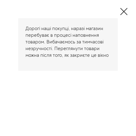
Дорогі наші покупці, наразі магазин
перебуває в процесі наповнення
товаром. Вибачаємось за тимчасові
незручності. Переглянути товари
можна після того, як закриєте це вікно
Главная
/
Контакты
Контакты
Адрес:
Харків, Україна
+38 (096) 647-80-85
+38 (050) 136-96-90