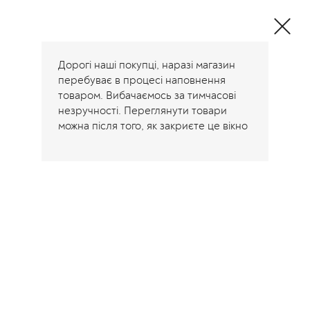
Дорогі наші покупці, наразі магазин
перебуває в процесі наповнення
товаром. Вибачаємось за тимчасові
незручності. Переглянути товари
можна після того, як закриєте це вікно
Головна
/
Енциклопедія моди
/
А
А
А
08.08.2026