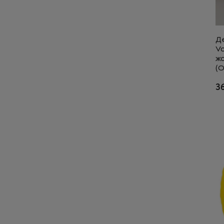
Де
Vo
жо
(О
3