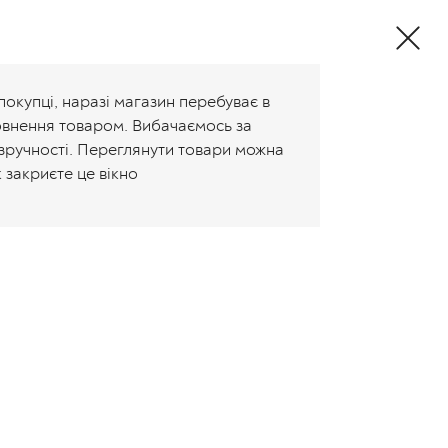
Валюта:
+38 (096) 647-80-85
Укр
Рус
покупці, наразі магазин перебуває в
овнення товаром. Вибачаємось за
зручності. Переглянути товари можна
к закриєте це вікно