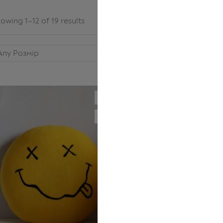
owing 1–12 of 19 results