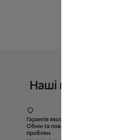
Наші переваги
Гарантія якості.
Гарант
Обмін та повернення без
і дост
проблем
Ви отр