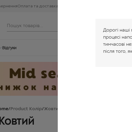
вернення
Оплата та доставка
Дорогі наші 
процесі нап
тимчасові не
Відгуки
після того, я
ome
/
Product Колір
/
Жовтий
Жовтий