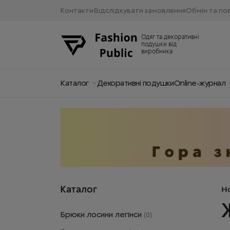
Контакти
Відслідкувати замовлення
Обмін та по
Одяг та декоративні
подушки від
виробника
Каталог
Декоративні подушки
Online-журнал
Каталог
H
Брюки лосини легінси
(0)