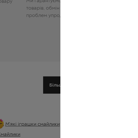
Ми гарантуємо якість наших
товару
з вироб
товарів, обмін і повернення без
посилці
проблем упродовж 14 днів
Заощад
платежі
Більше про нас
М'які іграшки смайлики
По
Новорічні смайлики
Смайлики