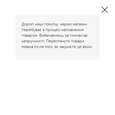
Дорогі наші покупці, наразі магазин
перебуває в процесі наповнення
товаром. Вибачаємось за тимчасові
незручності. Переглянути товари
можна після того, як закриєте це вікно
Home
/
Футболки майки
/
Біла вільна базова футболка прямого крою ОВ-780