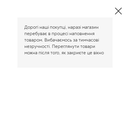
Дорогі наші покупці, наразі магазин
перебуває в процесі наповнення
товаром. Вибачаємось за тимчасові
незручності. Переглянути товари
можна після того, як закриєте це вікно
Home
/
Product Розмір
/
Діаметр 35 см
Діаметр 35 см
Showing all 4 results