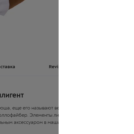
оставка
Reviews (0)
Размер на 
ллигент
юша, еще его называют вельбо, качественный мягкий при
оллофайбер. Элементы лица вышитые. Декоративная подуш
ьным аксессуаром в машину, игрушкой для детей и взросл