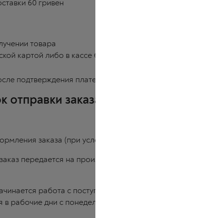
ставки 60 гривен
лучении товара
кой картой либо в кассе банка.
осле подтверждения платежа
к отправки заказа
рмления заказа (при условии, что оплата внесена до 14-00
 заказ передается на производство:
ачинается работа с поступившими заказами;
 в рабочие дни с понедельника по пятницу (суббота и вос