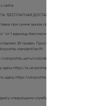
с сайта
.
СЛУГА “БЕСПЛАТНАЯ ДОСТАВКА” НЕ РАСПРОСТРАНЯЕТСЯ”
тавка при сумме заказа свыше 3000 грн.
г” от 1 единицы бесплатной доставки Укрпочтой нет.
ставляет 30 гривен. Просчитать стоимость доставки можн
krposhta-standart/tarifi/
://ukrposhta.ua/ru/vidslidkuvati-forma-poshuku
ь здесь
https://a.ukrposhta.ua/omap/s/map.html
ть здесь
https://ukrposhta.ua/dovidka/indeksi/
дресу следующими службами: Новая почта-минимальная ст