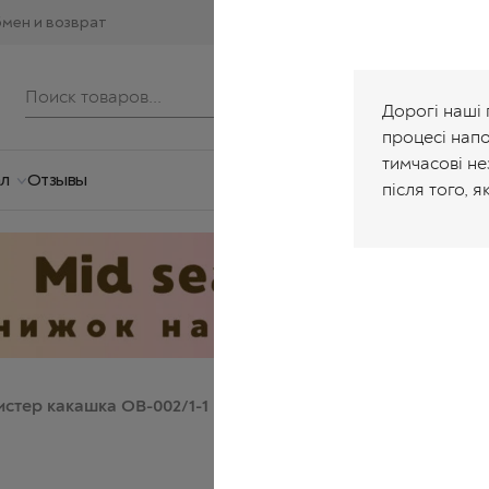
мен и возврат
Дорогі наші 
процесі нап
тимчасові не
ал
Отзывы
після того, я
стер какашка ОВ-002/1-1
Подушка мистер