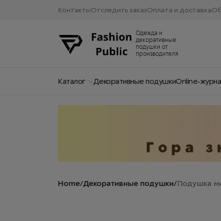
Контакты
Отследить заказ
Оплата и доставка
Об
Одежда и
декоративные
подушки от
производителя
Каталог
Декоративные подушки
Online-журн
Home
/
Декоративные подушки
/
Подушка ми