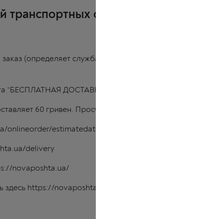
й транспортных служб:
й заказ (определяет служба доставки) доставляется поку
.
луга “БЕСПЛАТНАЯ ДОСТАВКА” НЕ РАСПРОСТРАНЯЕТСЯ”.
ставляет 60 гривен.
Просчитать стоимость и сроки достав
ua/onlineorder/estimatedate
hta.ua/delivery
ps://novaposhta.ua/
ь здесь
https://novaposhta.ua/office/list