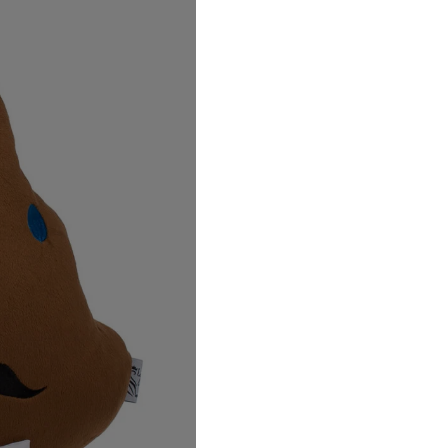
Как купить в роз
Categories:
Весь ассорти
Tags:
Olga Voichenko
,
Под
Поделиться: