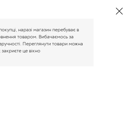
Валюта:
+38 (096) 647-80-85
Рус
Укр
покупці, наразі магазин перебуває в
овнення товаром. Вибачаємось за
зручності. Переглянути товари можна
к закриєте це вікно
 какашка ОВ-002/1-1