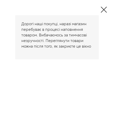
Одежда и
декоративные
подушки от
производителя
Дорогі наші покупці, наразі магазин
перебуває в процесі наповнення
товаром. Вибачаємось за тимчасові
незручності. Переглянути товари
можна після того, як закриєте це вікно
Home
/
Свитшоты Кофты Джемперы Толстовки
/
Джемпер 3368253/33